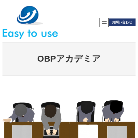
内
容
を
ス
お問い合わせ
キ
ッ
プ
OBPアカデミア