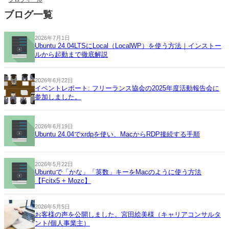
ブログ一覧
2026年7月1日
Ubuntu 24.04LTSにLocal（LocalWP）を使う方法｜インストー
ルから起動まで徹底解説
2026年6月22日
イベントレポート: フリーランス協会の2025年度活動報告会に
参加しました。
2026年6月19日
Ubuntu 24.04でxrdpを使い、MacからRDP接続する手順
2026年5月22日
Ubuntuで「かな」「英数」キーをMacのように使う方法
【Fcitx5 + Mozc】
2026年5月5日
お客様の声を公開しました。宮田絵美様（キャリアコンサルタ
ント/個人事業主）