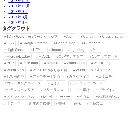
2017年11月
2017年10月
2017年9月
2017年8月
2017年6月
タグクラウド
1Day-WordPressワークショップ
Atom
Canva
Classic Editor
CSS
Google Chrome
Google Map
Gutenberg
High Sierra
HTML
iframe
Lightning
Mac
Microsoft Edge
MySQL
OBPアカデミア
OSアップデート
PHP
PhpStorm
Ubuntu
WordBench
WordCamp
WordPress
WordPressもくもく会
WordPress公式テーマ
お客様の声
アップデート対応
カスタマイズ
コミニティ
コワーキングスペース
セミナー
デベロッパーツール
パラレルキャリア
フリーランス
フリー素材
プラグイン
メインビジュアル
レンタルサーバー
初心者
地図埋め込み
子テーマ
新年のご挨拶
書籍
画像
画像加工