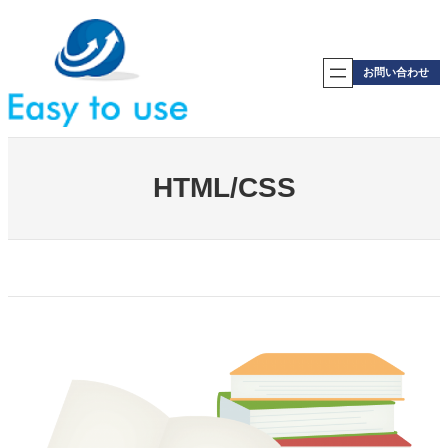
内
容
を
ス
お問い合わせ
キ
ッ
プ
HTML/CSS