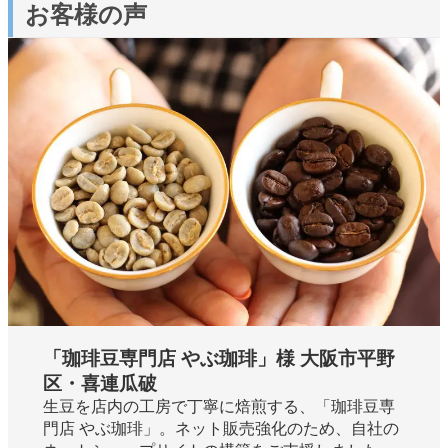
お客様の声
「珈琲豆専門店 やぶ珈琲」様 大阪市平野
区・喜連瓜破
生豆を店内の工房で丁寧に焙煎する、「珈琲豆専
門店 やぶ珈琲」。ネット販売強化のため、自社の