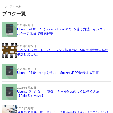
プロフィール
ブログ一覧
2026年7月1日
Ubuntu 24.04LTSにLocal（LocalWP）を使う方法｜インストー
ルから起動まで徹底解説
2026年6月22日
イベントレポート: フリーランス協会の2025年度活動報告会に
参加しました。
2026年6月19日
Ubuntu 24.04でxrdpを使い、MacからRDP接続する手順
2026年5月22日
Ubuntuで「かな」「英数」キーをMacのように使う方法
【Fcitx5 + Mozc】
2026年5月5日
お客様の声を公開しました。宮田絵美様（キャリアコンサルタ