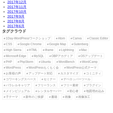
2017年12月
2017年11月
2017年10月
2017年9月
2017年8月
2017年6月
タグクラウド
1Day-WordPressワークショップ
Atom
Canva
Classic Editor
CSS
Google Chrome
Google Map
Gutenberg
High Sierra
HTML
iframe
Lightning
Mac
Microsoft Edge
MySQL
OBPアカデミア
OSアップデート
PHP
PhpStorm
Ubuntu
WordBench
WordCamp
WordPress
WordPressもくもく会
WordPress公式テーマ
お客様の声
アップデート対応
カスタマイズ
コミニティ
コワーキングスペース
セミナー
デベロッパーツール
パラレルキャリア
フリーランス
フリー素材
プラグイン
メインビジュアル
レンタルサーバー
初心者
地図埋め込み
子テーマ
新年のご挨拶
書籍
画像
画像加工