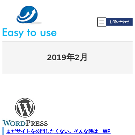
内
容
を
ス
お問い合わせ
キ
ッ
プ
2019年2月
まだサイトを公開したくない。そんな時は「WP