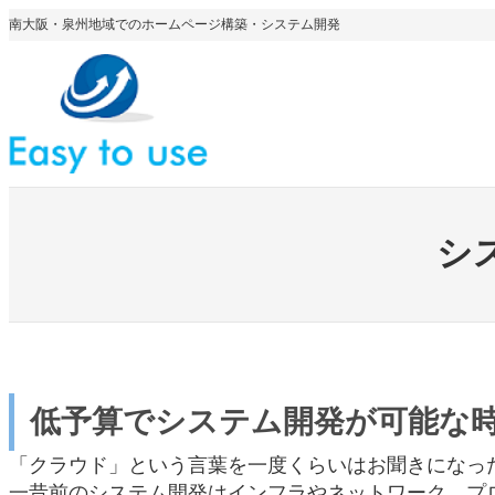
内
南大阪・泉州地域でのホームページ構築・システム開発
容
を
ス
キ
ッ
プ
シ
低予算でシステム開発が可能な
「クラウド」という言葉を一度くらいはお聞きになっ
一昔前のシステム開発はインフラやネットワーク、プ