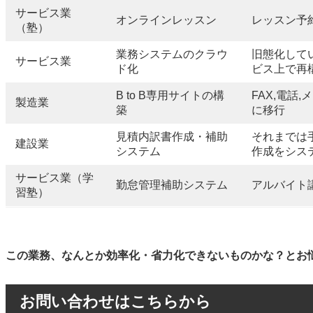
サービス業
オンラインレッスン
レッスン予
（塾）
業務システムのクラウ
旧態化して
サービス業
ド化
ビス上で再
B to B専用サイトの構
FAX,電話
製造業
築
に移行
見積内訳書作成・補助
それまでは手
建設業
システム
作成をシス
サービス業（学
勤怠管理補助システム
アルバイト
習塾）
この業務、なんとか効率化・省力化できないものかな？とお
お問い合わせはこちらから