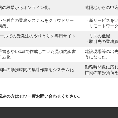
約の段階からオンライン化。
遠隔地からの申
いた独自の業務システムをクラウドサー
・新サービスを
構築。
・リモートワー
,メールでの受発注のやりとりを専用サイト
・ミスの低減
・取引先の業務
書きやExcelで作成していた見積内訳書
建設現場等の出
テム化
うになった。
勤務時間数に応
講師の勤務時間の集計作業をシステム化
忙期の業務負荷
悩みの方はぜひ一度お問い合わせください。