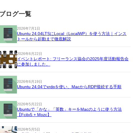
ブログ一覧
2026年7月1日
Ubuntu 24.04LTSにLocal（LocalWP）を使う方法｜インス
トールから起動まで徹底解説
2026年6月22日
イベントレポート: フリーランス協会の2025年度活動報告会
に参加しました。
2026年6月19日
Ubuntu 24.04でxrdpを使い、MacからRDP接続する手順
2026年5月22日
Ubuntuで「かな」「英数」キーをMacのように使う方法
【Fcitx5 + Mozc】
2026年5月5日