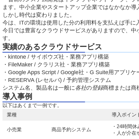
ます。中小企業やスタートアップ企業ではなかなか導
しかし時代は変わりました。
今は、ITの環境は使用した分の利用料を支払えば手
今日では豊富なクラウドサービスがありますので、中
す。
実績のあるクラウドサービス
・kintone / サイボウズ社・業務アプリ構築
・FileMaker / クラリス社・業務アプリ構築
・Google Apps Script / Google社・G Suit
・RESERVA (レセルバ) / 予約管理システム
システム名、製品名は一般に
各社
の
登録
商標または商
導入事例
以下はあくまで一例です。
業種
導入ポイン
・24時間
小売業
商品予約システム
・人が介在