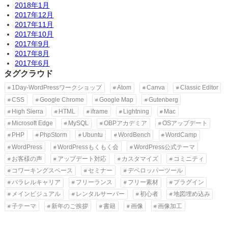
2018年1月
2017年12月
2017年11月
2017年10月
2017年9月
2017年8月
2017年6月
タグクラウド
1Day-WordPressワークショップ
Atom
Canva
Classic Editor
CSS
Google Chrome
Google Map
Gutenberg
High Sierra
HTML
iframe
Lightning
Mac
Microsoft Edge
MySQL
OBPアカデミア
OSアップデート
PHP
PhpStorm
Ubuntu
WordBench
WordCamp
WordPress
WordPressもくもく会
WordPress公式テーマ
お客様の声
アップデート対応
カスタマイズ
コミニティ
コワーキングスペース
セミナー
デベロッパーツール
パラレルキャリア
フリーランス
フリー素材
プラグイン
メインビジュアル
レンタルサーバー
初心者
地図埋め込み
子テーマ
新年のご挨拶
書籍
画像
画像加工