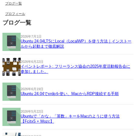
ブログ一覧
プロフィール
ブログ一覧
2026年7月1日
Ubuntu 24.04LTSにLocal（LocalWP）を使う方法｜インストー
ルから起動まで徹底解説
2026年6月22日
イベントレポート: フリーランス協会の2025年度活動報告会に
参加しました。
2026年6月19日
Ubuntu 24.04でxrdpを使い、MacからRDP接続する手順
2026年5月22日
Ubuntuで「かな」「英数」キーをMacのように使う方法
【Fcitx5 + Mozc】