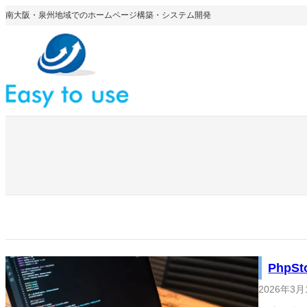
内
南大阪・泉州地域でのホームページ構築・システム開発
容
を
ス
キ
ッ
プ
Php
2026年3月