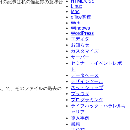
HTML/CSS
日の記事は私の備忘録の意味合
Linux
Mac
office関連
Web
Windows
WordPress
エディタ
お知らせ
カスタマイズ
サーバー
セミナー・イベントレポー
ト
データベース
デザインツール
ネットショップ
示…」で、そのファイルの過去の
ブラウザ
プログラミング
ライフハック・パラレルキ
ャリア
導入事例
書籍