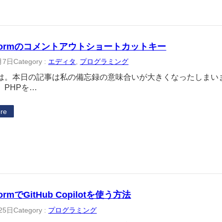
Stormのコメントアウトショートカットキー
月7日
Category :
エディタ
, 
プログラミング
は。本日の記事は私の備忘録の意味合いが大きくなったしまい
、PHPを…
re
tormでGitHub Copilotを使う方法
25日
Category :
プログラミング