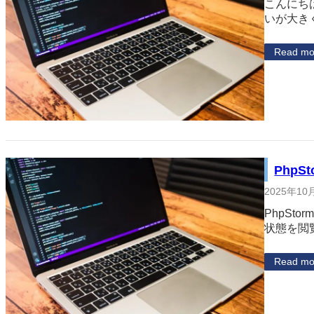
こんにち
いが大き
Read mo
Php
2025年10
PhpS
状態を閲
Read mo