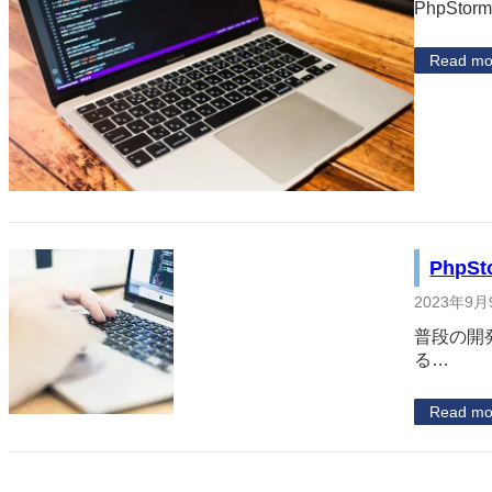
PhpStor
Read mo
Php
2023年9月
普段の開発
る…
Read mo