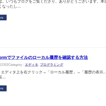
は。いつもブログをご覧くださり、ありがとうございます。本
くなったし…
re
Stormでファイルのローカル履歴を確認する方法
月23日
Category :
エディタ
, 
プログラミング
torm エディタ上を右クリック→「ローカル履歴」→「履歴の表
覧…
re