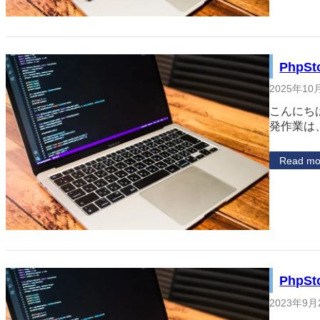
Php
2025年10
こんにち
発作業は
Read mo
PhpS
2023年9月