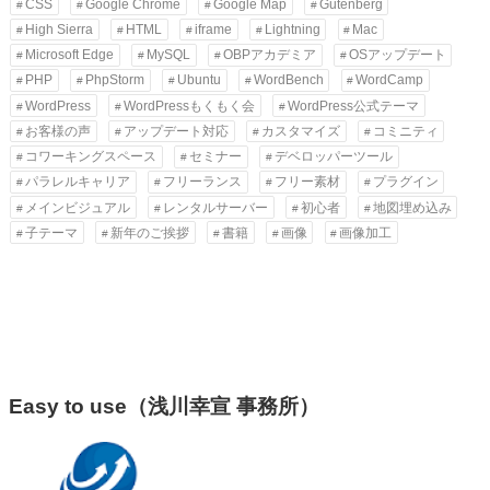
CSS
Google Chrome
Google Map
Gutenberg
High Sierra
HTML
iframe
Lightning
Mac
Microsoft Edge
MySQL
OBPアカデミア
OSアップデート
PHP
PhpStorm
Ubuntu
WordBench
WordCamp
WordPress
WordPressもくもく会
WordPress公式テーマ
お客様の声
アップデート対応
カスタマイズ
コミニティ
コワーキングスペース
セミナー
デベロッパーツール
パラレルキャリア
フリーランス
フリー素材
プラグイン
メインビジュアル
レンタルサーバー
初心者
地図埋め込み
子テーマ
新年のご挨拶
書籍
画像
画像加工
Easy to use（浅川幸宣 事務所）