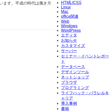
HTML/CSS
ています。平成の時代は働き方
Linux
Mac
office関連
Web
Windows
WordPress
エディタ
お知らせ
カスタマイズ
サーバー
セミナー・イベントレポー
ト
データベース
デザインツール
ネットショップ
ブラウザ
プログラミング
ライフハック・パラレルキ
ャリア
導入事例
書籍