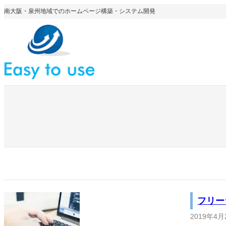
内
南大阪・泉州地域でのホームページ構築・システム開発
容
を
ス
キ
ッ
プ
フリー
2019年4月