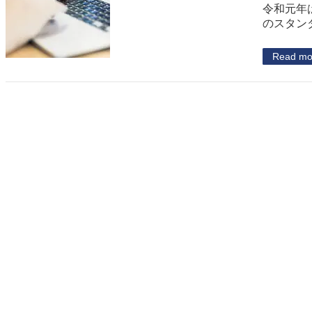
令和元年
のスタン
Read mo