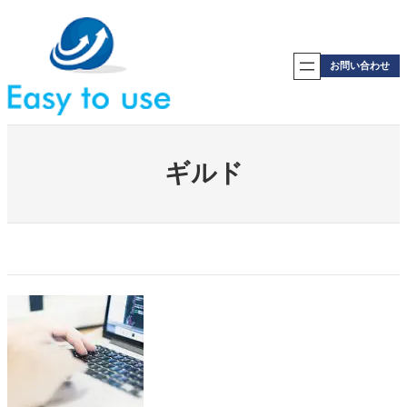
内
容
を
ス
お問い合わせ
キ
ッ
プ
ギルド