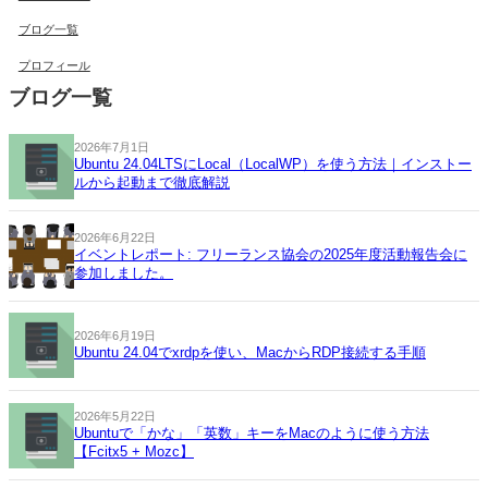
ブログ一覧
プロフィール
ブログ一覧
2026年7月1日
Ubuntu 24.04LTSにLocal（LocalWP）を使う方法｜インストー
ルから起動まで徹底解説
2026年6月22日
イベントレポート: フリーランス協会の2025年度活動報告会に
参加しました。
2026年6月19日
Ubuntu 24.04でxrdpを使い、MacからRDP接続する手順
2026年5月22日
Ubuntuで「かな」「英数」キーをMacのように使う方法
【Fcitx5 + Mozc】