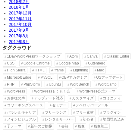
2018年2月
2018年1月
2017年12月
2017年11月
2017年10月
2017年9月
2017年8月
2017年6月
タグクラウド
1Day-WordPressワークショップ
Atom
Canva
Classic Editor
CSS
Google Chrome
Google Map
Gutenberg
High Sierra
HTML
iframe
Lightning
Mac
Microsoft Edge
MySQL
OBPアカデミア
OSアップデート
PHP
PhpStorm
Ubuntu
WordBench
WordCamp
WordPress
WordPressもくもく会
WordPress公式テーマ
お客様の声
アップデート対応
カスタマイズ
コミニティ
コワーキングスペース
セミナー
デベロッパーツール
パラレルキャリア
フリーランス
フリー素材
プラグイン
メインビジュアル
レンタルサーバー
初心者
地図埋め込み
子テーマ
新年のご挨拶
書籍
画像
画像加工