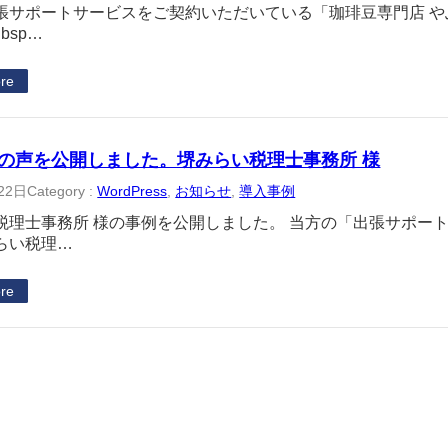
張サポートサービスをご契約いただいている「珈琲豆専門店 
bsp…
re
の声を公開しました。堺みらい税理士事務所 様
22日
Category :
WordPress
, 
お知らせ
, 
導入事例
税理士事務所 様の事例を公開しました。 当方の「出張サポー
らい税理…
re