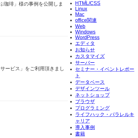
HTML/CSS
やぶ珈琲」様の事例を公開しま
Linux
Mac
office関連
Web
Windows
WordPress
エディタ
お知らせ
カスタマイズ
サーバー
トサービス」をご利用頂きまし
セミナー・イベントレポー
ト
データベース
デザインツール
ネットショップ
ブラウザ
プログラミング
ライフハック・パラレルキ
ャリア
導入事例
書籍