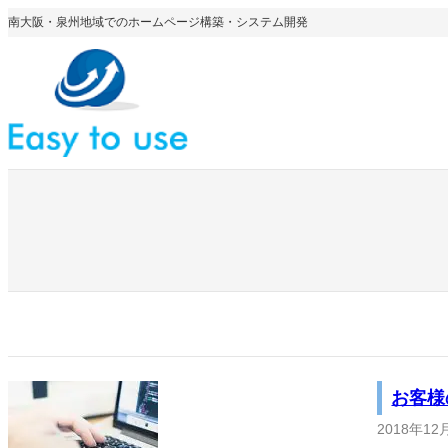
内
南大阪・泉州地域でのホームページ構築・システム開発
容
を
ス
キ
ッ
プ
お客様
2018年12