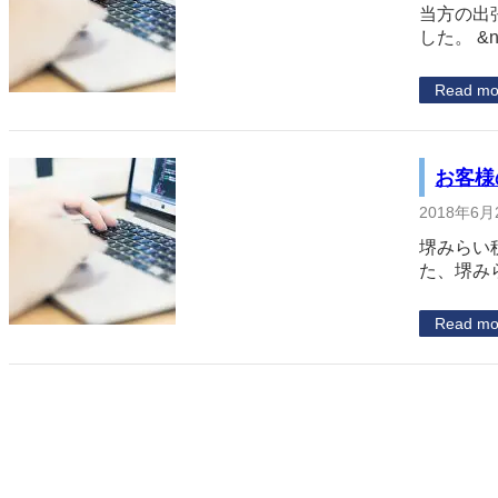
当方の出
した。 &n
Read mo
お客様
2018年6月
堺みらい
た、堺み
Read mo