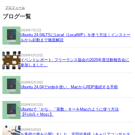
プロフィール
ブログ一覧
2026年7月1日
Ubuntu 24.04LTSにLocal（LocalWP）を使う方法｜インストー
ルから起動まで徹底解説
2026年6月22日
イベントレポート: フリーランス協会の2025年度活動報告会に
参加しました。
2026年6月19日
Ubuntu 24.04でxrdpを使い、MacからRDP接続する手順
2026年5月22日
Ubuntuで「かな」「英数」キーをMacのように使う方法
【Fcitx5 + Mozc】
2026年5月5日
お客様の声を公開しました。宮田絵美様（キャリアコンサルタ