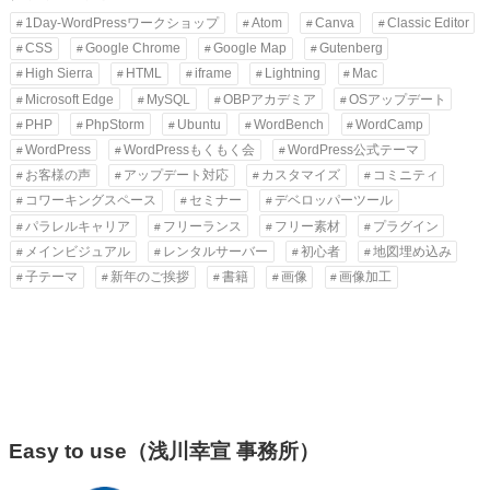
1Day-WordPressワークショップ
Atom
Canva
Classic Editor
CSS
Google Chrome
Google Map
Gutenberg
High Sierra
HTML
iframe
Lightning
Mac
Microsoft Edge
MySQL
OBPアカデミア
OSアップデート
PHP
PhpStorm
Ubuntu
WordBench
WordCamp
WordPress
WordPressもくもく会
WordPress公式テーマ
お客様の声
アップデート対応
カスタマイズ
コミニティ
コワーキングスペース
セミナー
デベロッパーツール
パラレルキャリア
フリーランス
フリー素材
プラグイン
メインビジュアル
レンタルサーバー
初心者
地図埋め込み
子テーマ
新年のご挨拶
書籍
画像
画像加工
Easy to use（浅川幸宣 事務所）