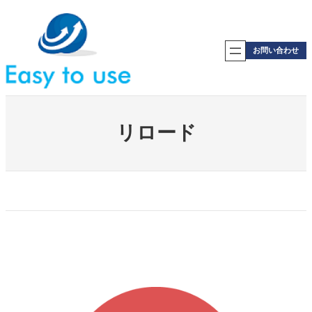
内
容
を
ス
お問い合わせ
キ
ッ
プ
リロード