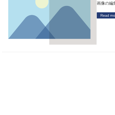
画像の編
Read mo