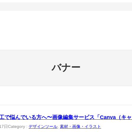
バナー
工で悩んでいる方へ〜画像編集サービス「Canva（キ
17日
Category :
デザインツール
, 
素材・画像・イラスト