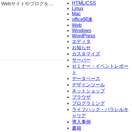
HTML/CSS
、Webサイトやブログを…
Linux
Mac
office関連
Web
Windows
WordPress
エディタ
お知らせ
カスタマイズ
サーバー
セミナー・イベントレポー
ト
データベース
デザインツール
ネットショップ
ブラウザ
プログラミング
ライフハック・パラレルキ
ャリア
導入事例
書籍