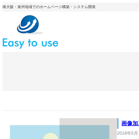
内
南大阪・泉州地域でのホームページ構築・システム開発
容
を
ス
キ
ッ
プ
画像加
2018年5月