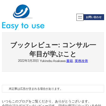
内
容
を
ス
お問い合わせ
キ
ッ
プ
ブックレビュー: コンサル一
年目が学ぶこと
書籍
, 
業務改善
2022年3月20日
Yukinobu Asakawa
本記事は広告が含まれる場合があります。
いつもこのブログをご覧くださり、ありがとうございます。
今回のブログはブックレビューです。日頃お世話になっている会社