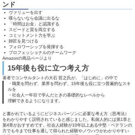
ンド
ヴァリューを出す
喋らないなら会議に出るな
「時間はお金」と認識する
スピードと質を両立する
コミットメント力を学ぶ
師匠を見つける
フォロワーシップを発揮する
プロフェッショナルのチームワーク
Amazonの商品ページより
15年後も役に立つ考え方
著者でコンサルタントの大石 哲之氏が、「はじめに」の中で
・職業を問わず、業界を問わず、15年後も役に立つ普遍的なスキ
ルを
・社会人一年目で学んだときの基礎的なレベルから
理解できるようになります。
と書かれているようにビジネスパーソンに必要な考え方（思考法）
をわかりやすく説明されていると感じました。私個人的には第1章と
第4章がおすすめです。社会人経験が10年以上ある中堅・ベテランの
方でも今まで仕事を通して得られた経験やノウハウがわかりやすい