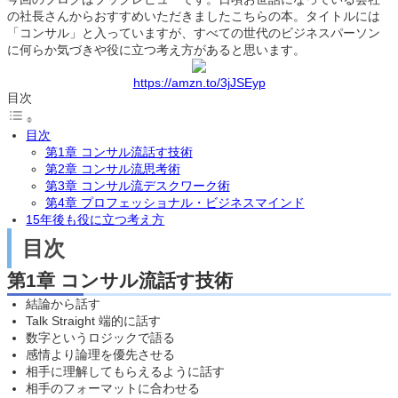
の社長さんからおすすめいただきましたこちらの本。タイトルには
「コンサル」と入っていますが、すべての世代のビジネスパーソン
に何らか気づきや役に立つ考え方があると思います。
https://amzn.to/3jJSEyp
目次
目次
第1章 コンサル流話す技術
第2章 コンサル流思考術
第3章 コンサル流デスクワーク術
第4章 プロフェッショナル・ビジネスマインド
15年後も役に立つ考え方
目次
第1章 コンサル流話す技術
結論から話す
Talk Straight 端的に話す
数字というロジックで語る
感情より論理を優先させる
相手に理解してもらえるように話す
相手のフォーマットに合わせる