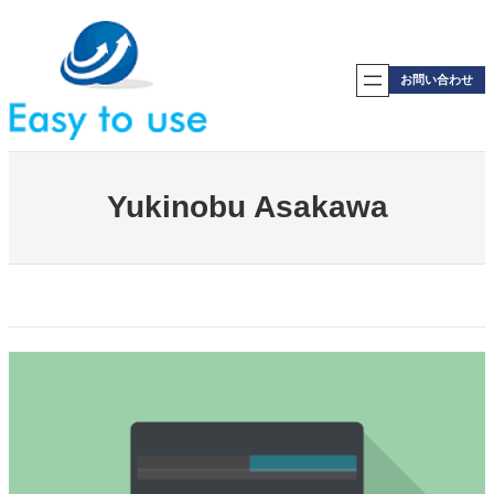
内
容
を
ス
お問い合わせ
キ
ッ
プ
Yukinobu Asakawa