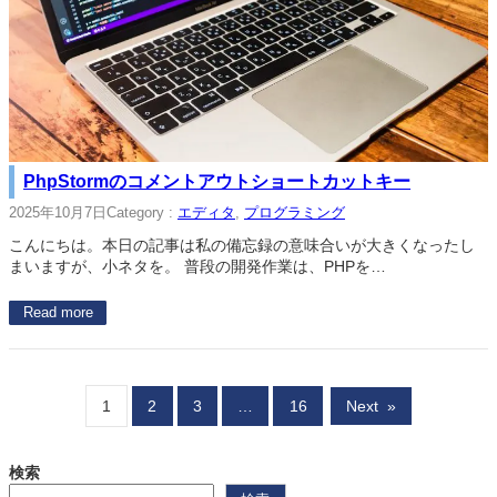
PhpStormのコメントアウトショートカットキー
2025年10月7日
Category :
エディタ
, 
プログラミング
こんにちは。本日の記事は私の備忘録の意味合いが大きくなったし
まいますが、小ネタを。 普段の開発作業は、PHPを…
Read more
1
2
3
…
16
Next
»
検索